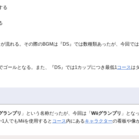
する
る
が流れる。その際のBGMは『DS』では数種類あったが、今回で
でゴールとなる。また、『DS』では1カップにつき最低1
コース
は
グランプリ
」という名称だったが、今回は「
Wiiグランプリ
」とな
1人でもMiiを使用すると
コース
内にある
キャラクター
の看板や像が