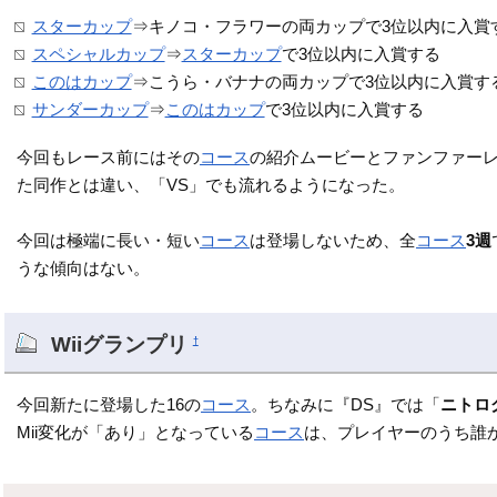
スターカップ
⇒キノコ・フラワーの両カップで3位以内に入賞
スペシャルカップ
⇒
スターカップ
で3位以内に入賞する
このはカップ
⇒こうら・バナナの両カップで3位以内に入賞す
サンダーカップ
⇒
このはカップ
で3位以内に入賞する
今回もレース前にはその
コース
の紹介ムービーとファンファーレ
た同作とは違い、「VS」でも流れるようになった。
今回は極端に長い・短い
コース
は登場しないため、全
コース
3週
うな傾向はない。
Wiiグランプリ
†
今回新たに登場した16の
コース
。ちなみに『DS』では「
ニトロ
Mii変化が「あり」となっている
コース
は、プレイヤーのうち誰か