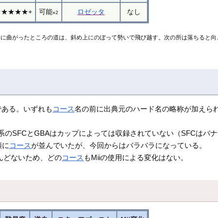
★★★★★+
可能
ロゼッタ
なし
※2
うに曲がったところの道は、斜め上にのぼって勢いで飛び越す。次の所は落ちると向
である。いずれも
コース
名の前に出典元のハード名の略称が加えら
系のSFCとGBAはカップによっては収録されていない（SFCはバ
順に
コース
が並んでいたが、今回からはバラバラになっている。
んどないため、どの
コース
もMiiの使用による変化はない。