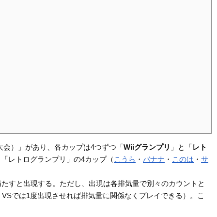
大会）」があり、各カップは4つずつ「
Wiiグランプリ
」と「
レト
、「レトログランプリ」の4カップ（
こうら
・
バナナ
・
このは
・
サ
満たすと出現する。ただし、出現は各排気量で別々のカウントと
VSでは1度出現させれば排気量に関係なくプレイできる）。こ