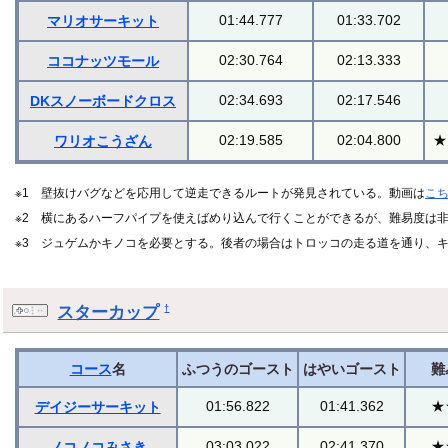
01:44.777
01:33.702
マリオサーキット
02:30.764
02:13.333
ココナッツモール
02:34.693
02:17.546
DKスノーボードクロス
02:19.585
02:04.800
★
ワリオこうざん
※1 壁抜けバグなどを応用して逆走できるルートが発見されている。動画は
こ
※2 横にあるハーフパイプを使えばめり込んで行くことができるが、難易度は
※3 ジュゲムかキノコを必要とする。後者の場合はトロッコの走る道を通り、
スターカップ
†
コース
名
ふつうのゴースト
はやいゴースト
難
01:56.822
01:41.362
★
デイジーサーキット
03:03.022
02:41.370
★
ノコノコみさき