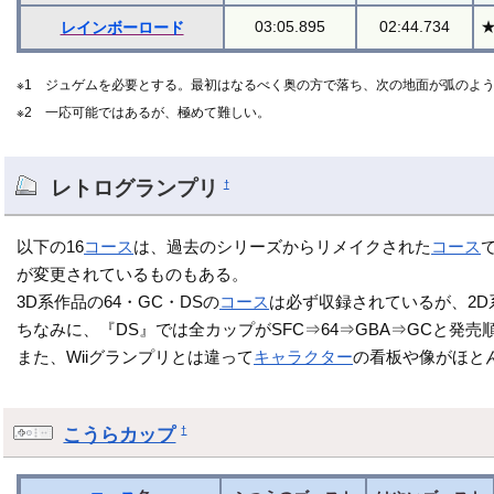
03:05.895
02:44.734
レインボーロード
※1 ジュゲムを必要とする。最初はなるべく奥の方で落ち、次の地面が弧のよ
※2 一応可能ではあるが、極めて難しい。
レトログランプリ
†
以下の16
コース
は、過去のシリーズからリメイクされた
コース
が変更されているものもある。
3D系作品の64・GC・DSの
コース
は必ず収録されているが、2D
ちなみに、『DS』では全カップがSFC⇒64⇒GBA⇒GCと発売
また、Wiiグランプリとは違って
キャラクター
の看板や像がほと
こうらカップ
†