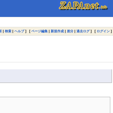
新
|
検索
|
ヘルプ
] [
ページ編集
|
新規作成
|
差分
|
過去ログ
] [
ログイン
]