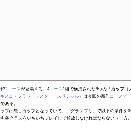
計32
コース
が登場する。4
コース
1組で構成された8つの「
カップ
（
（
キノコ
・
フラワー
・
スター
・
スペシャル
）は今回の新作
コース
で
のである。
カップは隠しカップとなっていて、「グランプリ」で以下の条件を
も各クラスをいちいちプレイして解放しなければならない（一方、