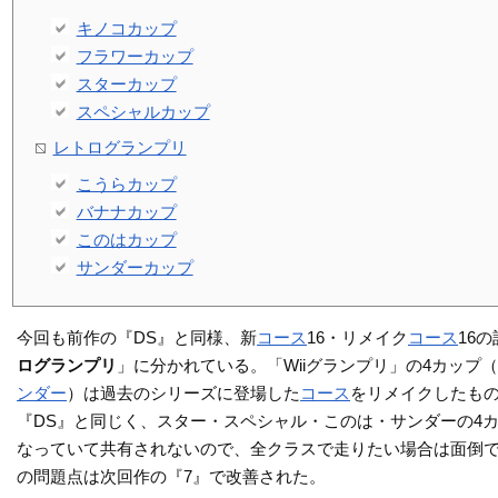
キノコカップ
フラワーカップ
スターカップ
スペシャルカップ
レトログランプリ
こうらカップ
バナナカップ
このはカップ
サンダーカップ
今回も前作の『DS』と同様、新
コース
16・リメイク
コース
16の
ログランプリ
」に分かれている。「Wiiグランプリ」の4カップ
ンダー
）は過去のシリーズに登場した
コース
をリメイクしたも
『DS』と同じく、スター・スペシャル・このは・サンダーの4
なっていて共有されないので、全クラスで走りたい場合は面倒で
の問題点は次回作の『7』で改善された。