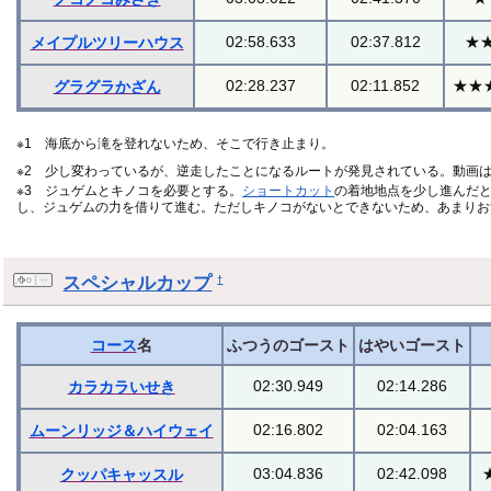
02:58.633
02:37.812
★
メイプルツリーハウス
02:28.237
02:11.852
★★
グラグラかざん
※1 海底から滝を登れないため、そこで行き止まり。
※2 少し変わっているが、逆走したことになるルートが発見されている。動画
※3 ジュゲムとキノコを必要とする。
ショートカット
の着地地点を少し進んだ
し、ジュゲムの力を借りて進む。ただしキノコがないとできないため、あまりお
スペシャルカップ
†
コース
名
ふつうのゴースト
はやいゴースト
02:30.949
02:14.286
カラカラいせき
02:16.802
02:04.163
ムーンリッジ＆ハイウェイ
03:04.836
02:42.098
クッパキャッスル