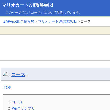
マリオカートWii攻略Wiki
このページでは「コース」について攻略しています。
ZAPAnet総合情報局
>
マリオカートWii攻略Wiki
> コース
コース
†
TOP
コース
Wiiグランプリ