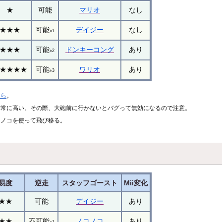
★
可能
マリオ
なし
★★★
可能
デイジー
なし
※1
★★★
可能
ドンキーコング
あり
※2
★★★★
可能
ワリオ
あり
※3
ちら
。
非常に高い。その際、大砲前に行かないとバグって無効になるので注意。
キノコを使って飛び移る。
易度
逆走
スタッフゴースト
Mii変化
★★
可能
デイジー
あり
★★
不可能
ノコノコ
あり
※1