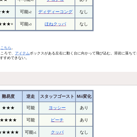
★★★
可能
ディディーコング
なし
※2
★★★+
可能
ほねクッパ
なし
※3
は
こちら
。
ところで、
アイテム
ボックスがある左右に動く台に向かって飛び込む。溶岩に落ちて
すすめできない。
難易度
逆走
スタッフゴースト
Mii変化
★★★
可能
ヨッシー
あり
★★★★
可能
ピーチ
あり
★★★★★
可能
クッパ
なし
※1