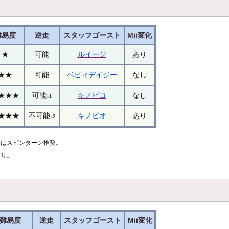
難易度
逆走
スタッフゴースト
Mii変化
★
可能
ルイージ
あり
★★
可能
ベビィデイジー
なし
★★★
可能
キノピコ
なし
※1
★★★
不可能
キノピオ
あり
※2
きはスピンターン推奨。
まり。
難易度
逆走
スタッフゴースト
Mii変化