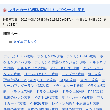
マリオカートWii攻略Wiki トップページに戻る
最終更新日：2015年08月07日 (金) 21:39:30
(4017d)
今日：1 昨日：10 累
計：11454
関連ページ
タイムアタック
ポケモンHGSS攻略
ポケモンBW攻略
ポケモンORAS攻略
ポ
ケモンダイパ攻略
ポケモン不思議のダンジョン攻略
アルトネリ
コ攻略
アルトネリコ2攻略
アルトネリコ3攻略
グランファン
タズム攻略
リーズのアトリエ攻略
スマブラX攻略
VP2攻略
聖剣伝説4・DS(COM)・HOM攻略
DQMJ攻略
DQMJ2攻略
テ
リーのワンダーランド3D攻略
ドラクエソード攻略
ドラクエ6攻
略
ドラクエ7攻略
ドラクエ8攻略
ドラクエ9攻略
FF12攻略
風来のシレン攻略
MOTHER3攻略
マリオカートWii攻略
マリ
オカート7攻略
MHP2G攻略
レイトン教授と不思議な町攻略
悪魔の箱攻略
最後の時間旅行攻略
魔神の笛攻略
イヅナ攻略