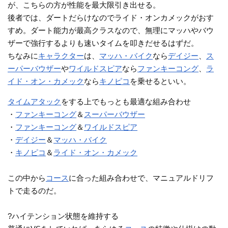
が、こちらの方が性能を最大限引き出せる。
後者では、ダートだらけなのでライド・オンカメックがおす
すめ。ダート能力が最高クラスなので、無理にマッハやバウ
ザーで強行するよりも速いタイムを叩きだせるはずだ。
ちなみに
キャラクター
は、
マッハ・バイク
なら
デイジー
、
ス
ーパーバウザー
や
ワイルドスピア
なら
ファンキーコング
、
ラ
イド・オン・カメック
なら
キノピコ
を乗せるといい。
タイムアタック
をする上でもっとも最適な組み合わせ
・
ファンキーコング
＆
スーパーバウザー
・
ファンキーコング
＆
ワイルドスピア
・
デイジー
＆
マッハ・バイク
・
キノピコ
＆
ライド・オン・カメック
この中から
コース
に合った組み合わせで、マニュアルドリフ
トで走るのだ。
?ハイテンション状態を維持する