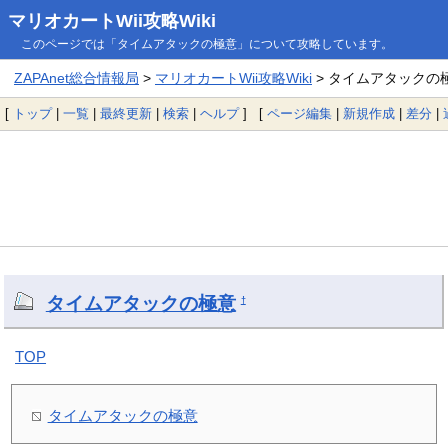
マリオカートWii攻略Wiki
このページでは「タイムアタックの極意」について攻略しています。
ZAPAnet総合情報局
>
マリオカートWii攻略Wiki
> タイムアタックの
[
トップ
|
一覧
|
最終更新
|
検索
|
ヘルプ
] [
ページ編集
|
新規作成
|
差分
|
タイムアタックの極意
†
TOP
タイムアタックの極意