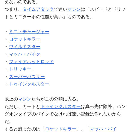
えないのである。
つまり、
タイムアタック
で速い
マシン
は「スピードとドリフ
トとミニターボの性能が高い」ものである。
・
ミニ・チャージャー
・
ロケットキラー
・
ワイルドスター
・
マッハ・バイク
・
ファイアホットロッド
・
トリッキー
・
スーパーバウザー
・
トゥインクルスター
以上の
マシン
たちがこの分類に入る。
ただし、カートと
トゥインクルスター
は真っ先に除外。ハン
グオンタイプのバイクでなければ速い記録は作れないから
だ。
すると残ったのは「
ロケットキラー
」、「
マッハ・バイ