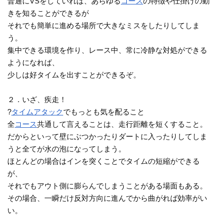
普通にVSをしていれば、あらゆる
コース
の特徴や仕掛けの動
きを知ることができるが
それでも簡単に進める場所で大きなミスをしたりしてしま
う。
集中できる環境を作り、レース中、常に冷静な対処ができる
ようになれば、
少しは好タイムを出すことができるぞ。
２．いざ、疾走！
?
タイムアタック
でもっとも気を配ること
全
コース
共通して言えることは、走行距離を短くすること。
だからといって壁にぶつかったりダートに入ったりしてしま
うと全てが水の泡になってしまう。
ほとんどの場合はインを突くことでタイムの短縮ができる
が、
それでもアウト側に膨らんでしまうことがある場面もある。
その場合、一瞬だけ反対方向に進んでから曲がれば効率がい
い。