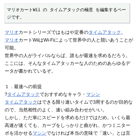
マリオカートWii の タイムアタックの極意 を編集するペー
ジです。
マリオ
カートシリーズではもはや定番の
タイムアタック
。
マリオ
カートWiiはWi-Fiによって世界中の人と競いあうことが
可能。
世界中の人がライバルならば、誰もが最速を求めるだろう。
ここには、そんなタイムアタッカーな人のためのあらゆるデ
ータが書かれているぞ。
１．最速への前提
?
タイムアタック
でおすすめなキャラ・
マシン
タイムアタック
はできる限り速いタイムで3周するのが目的な
ので、当然相性のよく、速い組み合わせがいい。
しかし、ただ単にスピードを求めるだけではだめ。いくら最
高速が速くても、カーブをしっかりと曲がれ、かつミニター
ボを活かせる
マシン
でなければ本当の意味で「速い」とは言