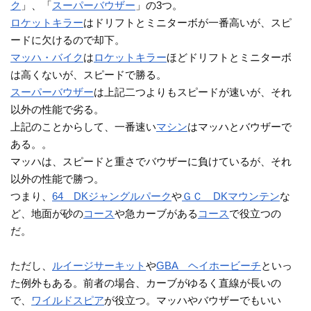
ク
」、「
スーパーバウザー
」の3つ。
ロケットキラー
はドリフトとミニターボが一番高いが、スピ
ードに欠けるので却下。
マッハ・バイク
は
ロケットキラー
ほどドリフトとミニターボ
は高くないが、スピードで勝る。
スーパーバウザー
は上記二つよりもスピードが速いが、それ
以外の性能で劣る。
上記のことからして、一番速い
マシン
はマッハとバウザーで
ある。。
マッハは、スピードと重さでバウザーに負けているが、それ
以外の性能で勝つ。
つまり、
64 DKジャングルパーク
や
ＧＣ DKマウンテン
な
ど、地面が砂の
コース
や急カーブがある
コース
で役立つの
だ。
ただし、
ルイージサーキット
や
GBA ヘイホービーチ
といっ
た例外もある。前者の場合、カーブがゆるく直線が長いの
で、
ワイルドスピア
が役立つ。マッハやバウザーでもいい