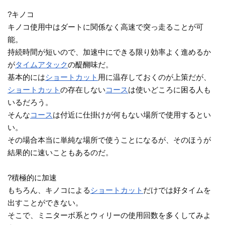
?キノコ
キノコ使用中はダートに関係なく高速で突っ走ることが可
能。
持続時間が短いので、加速中にできる限り効率よく進めるか
が
タイムアタック
の醍醐味だ。
基本的には
ショートカット
用に温存しておくのが上策だが、
ショートカット
の存在しない
コース
は使いどころに困る人も
いるだろう。
そんな
コース
は付近に仕掛けが何もない場所で使用するとい
い。
その場合本当に単純な場所で使うことになるが、そのほうが
結果的に速いこともあるのだ。
?積極的に加速
もちろん、キノコによる
ショートカット
だけでは好タイムを
出すことができない。
そこで、ミニターボ系とウィリーの使用回数を多くしてみよ