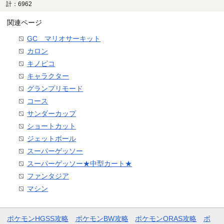
計：6962
関連ページ
GC マリオサーキット
カロン
キノピコ
キャラクター
グランプリモード
コース
サンダーカップ
ショートカット
ジェットボール
スーパーゲッソー
スーパーゲッソー★中型カート★
ファンタジア
マシン
ポケモンHGSS攻略
ポケモンBW攻略
ポケモンORAS攻略
ポ