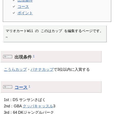
出現条件
コース
ポイント
マリオカートWii の このはカップ を編集するページです。
~
出現条件
†
こうらカップ
・
バナナカップ
で3位以内に入賞する
コース
†
1st：DS サンサンさばく
2nd：GBA
クッパキャッスル
3
3rd：64 DKジャングルパーク