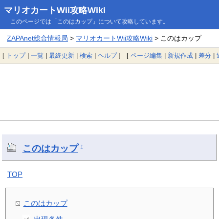
マリオカートWii攻略Wiki
このページでは「このはカップ」について攻略しています。
ZAPAnet総合情報局
>
マリオカートWii攻略Wiki
> このはカップ
[
トップ
|
一覧
|
最終更新
|
検索
|
ヘルプ
] [
ページ編集
|
新規作成
|
差分
|
このはカップ
†
TOP
このはカップ