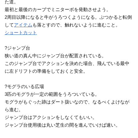
た道。
最初と最後のカーブでミニターボを発動させよう。
2周目以降になると牛がうろつくようになる。ぶつかると転倒
して
アイテム
も落とすので、触れないように進むこと。
ショートカット
?ジャンプ台
狭い道の真ん中にジャンプ台が配置されている。
このジャンプ台でアクションを決めた場合、飛んでいる最中
に左ドリフトの準備をしておくと安全。
?モグラのいる広場
3匹のモグラが一定の範囲をうろついている。
モグラがもぐった跡はダート扱いなので、なるべくよけなが
ら進む。
ジャンプ台はアクションをしなくてもいい。
ジャンプ台使用後は丸い芝生の間を進んでいけば速い。