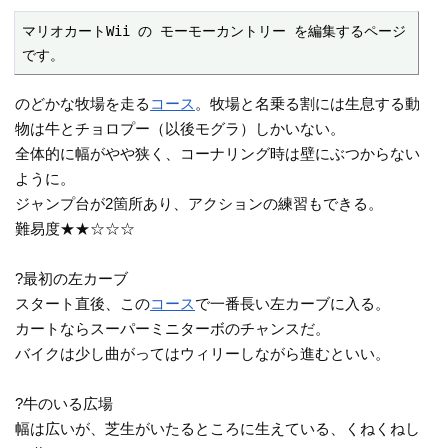
マリオカートWii の モーモーカントリー を編集するページ
です。
のどかな牧場を走る
コース
。牧場と名乗る割には生息する動
物は牛とチョロプー（以後モグラ）しかいない。
全体的に幅がやや狭く、コーナリング時は壁にぶつからない
ように。
ジャンプ台が2箇所あり、アクションの練習もできる。
難易度★★☆☆☆
?最初の左カーブ
スタート直後、この
コース
で一番長い左カーブに入る。
カートならスーパーミニターボのチャンスだ。
バイクは少し曲がってはウィリーしながら進むといい。
?牛のいる広場
幅は広いが、芝生がいたるところに生えている、くねくねし