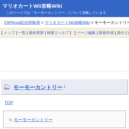
マリオカートWii攻略Wiki
このページでは「モーモーカントリー」について攻略しています。
ZAPAnet総合情報局
>
マリオカートWii攻略Wiki
> モーモーカントリ
[
トップ
|
一覧
|
最終更新
|
検索
|
ヘルプ
] [
ページ編集
|
新規作成
|
差分
|
モーモーカントリー
†
TOP
モーモーカントリー