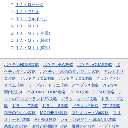
ＴＡ・ロゼッタ
ＴＡ・ワリオ
ＴＡ・ワルイージ
ＴＡ・Ｍｉｉ
ＴＡ・Ｍｉｉ(中量)
ＴＡ・Ｍｉｉ(軽量)
ＴＡ・Ｍｉｉ(重量)
ポケモンHGSS攻略
ポケモンBW攻略
ポケモンORAS攻略
ポ
ケモンダイパ攻略
ポケモン不思議のダンジョン攻略
アルトネリ
コ攻略
アルトネリコ2攻略
アルトネリコ3攻略
グランファン
タズム攻略
リーズのアトリエ攻略
スマブラX攻略
VP2攻略
聖剣伝説4・DS(COM)・HOM攻略
DQMJ攻略
DQMJ2攻略
テ
リーのワンダーランド3D攻略
ドラクエソード攻略
ドラクエ6攻
略
ドラクエ7攻略
ドラクエ8攻略
ドラクエ9攻略
FF12攻略
風来のシレン攻略
MOTHER3攻略
マリオカートWii攻略
マリ
オカート7攻略
MHP2G攻略
レイトン教授と不思議な町攻略
悪魔の箱攻略
最後の時間旅行攻略
魔神の笛攻略
イヅナ攻略