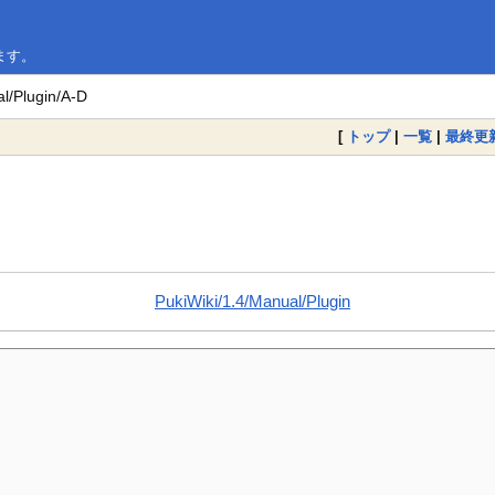
います。
l/Plugin/A-D
[
トップ
|
一覧
|
最終更
PukiWiki/1.4/Manual/Plugin