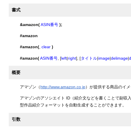
書式
&amazon(
ASIN番号
);
#amazon
#amazon(
,
clear
)
#amazon(
ASIN番号
, [
left
|
right
], [
タイトル
|
image
|
delimage
|
d
概要
アマゾン（
http://www.amazon.co.jp
）が提供する商品のイメ
アマゾンのアソシエイト ID（紹介文などを書くことで副収入
型作品紹介フォーマットを自動生成することができます。
引数