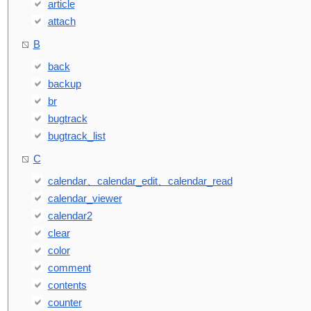
article
attach
B
back
backup
br
bugtrack
bugtrack_list
C
calendar、calendar_edit、calendar_read
calendar_viewer
calendar2
clear
color
comment
contents
counter