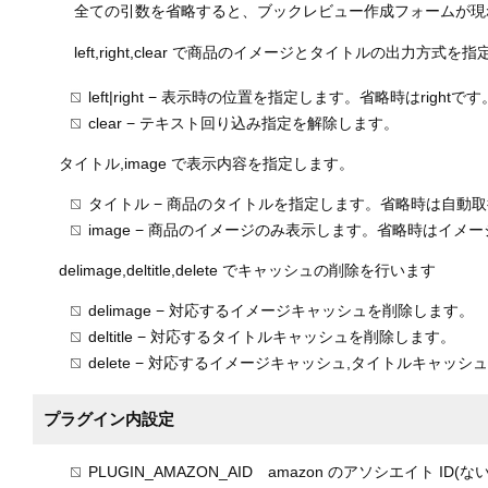
全ての引数を省略すると、ブックレビュー作成フォームが現れ
left,right,clear で商品のイメージとタイトルの出力方式を
left|right − 表示時の位置を指定します。省略時はrightです
clear − テキスト回り込み指定を解除します。
タイトル,image で表示内容を指定します。
タイトル − 商品のタイトルを指定します。省略時は自動
image − 商品のイメージのみ表示します。省略時はイ
delimage,deltitle,delete でキャッシュの削除を行います
delimage − 対応するイメージキャッシュを削除します。
deltitle − 対応するタイトルキャッシュを削除します。
delete − 対応するイメージキャッシュ,タイトルキャッ
プラグイン内設定
PLUGIN_AMAZON_AID amazon のアソシエイト ID(