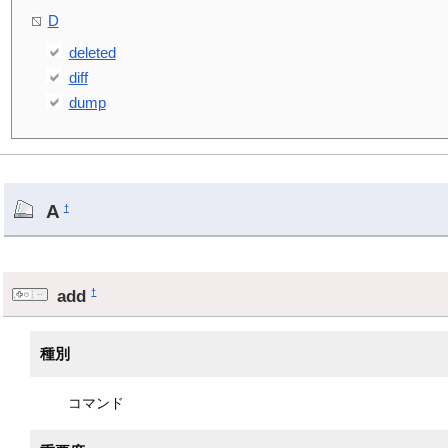
D
deleted
diff
dump
A
†
add
†
種別
コマンド