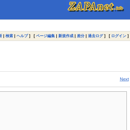
新
|
検索
|
ヘルプ
] [
ページ編集
|
新規作成
|
差分
|
過去ログ
] [
ログイン
]
Next