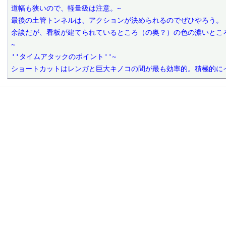
道幅も狭いので、軽量級は注意。~

最後の土管トンネルは、アクションが決められるのでぜひやろう。

余談だが、看板が建てられているところ（の奥？）の色の濃いところ
~

''タイムアタックのポイント''~

ショートカットはレンガと巨大キノコの間が最も効率的。積極的に