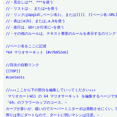
//・見出しは**、***を使う

//・リストは-、または+を使う

//・リンクは&pgid(,ページ名);、または[[]]、[[ページ名:URL]
//・表は|a|b|、または,a,bを使う

//・改行は、&br;か行末に~を使う

//・その他のルールは、テキスト整形のルールを表示するのリンクで
//ページ名をここに記述

*64 マリオサーキット [#v7b052e6]

//目次の自動リンク

[[TOP]]

#contents

//↓↓↓ここから下の部分を編集していってください↓↓↓

 マリオカートWii の 64 マリオサーキット を編集するページです。

『64』のフラワーカップのコース。~

カーブが多いが、緩いのでスーパーミニターボは発動させにくい。強
周りは常にダートなので、ダートに弱いマシンは注意。~
