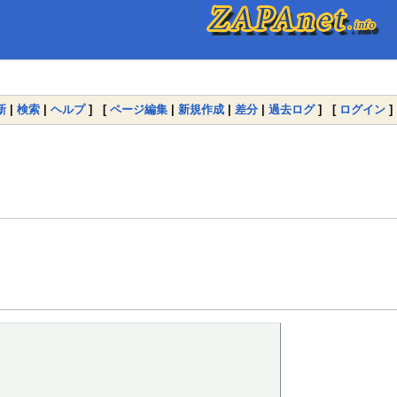
新
|
検索
|
ヘルプ
] [
ページ編集
|
新規作成
|
差分
|
過去ログ
] [
ログイン
]