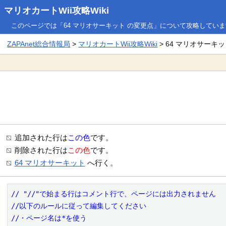
マリオカートWii攻略Wiki
このページでは「64 マリオサーキット の変更点」について攻略してい
ZAPAnet総合情報局
>
マリオカートWii攻略Wiki
> 64 マリオサーキ
追加された行は
この色
です。
削除された行は
この色
です。
64 マリオサーキット
へ行く。
// "//"で始まる行はコメント行で、ページには出力されません

//以下のルールに従って編集してください

//・ページ名は*を使う
