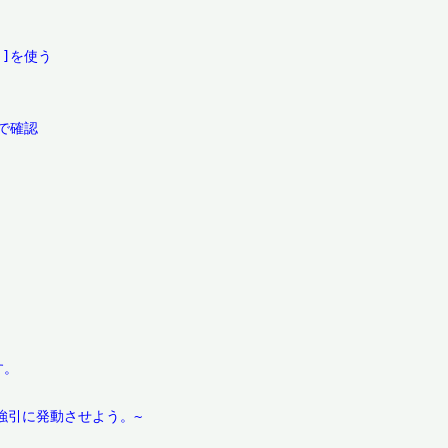
]を使う

確認

引に発動させよう。~
