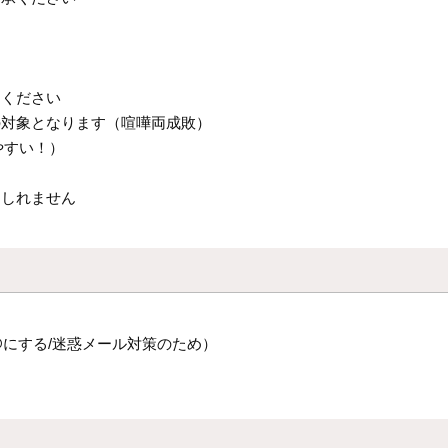
てください
の対象となります（喧嘩両成敗）
やすい！）
もしれません
あっとは@にする/迷惑メール対策のため）
す