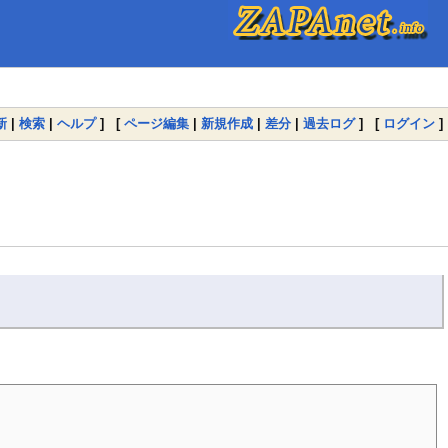
新
|
検索
|
ヘルプ
] [
ページ編集
|
新規作成
|
差分
|
過去ログ
] [
ログイン
]