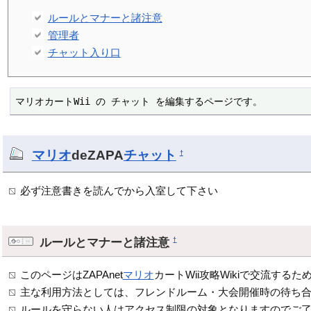
ルールとマナーと諸注意
管理者
チャット入り口
マリオカートWii の チャット を編集するページです。
マリオ
deZAPA
チャット
†
必ず注意書きを読んでから入室して下さい
ルールとマナーと諸注意
†
このページはZAPAnet
マリオ
カートWii攻略Wikiで交流する
主な利用方法としては、フレンドルーム・大会開催時の待ち
ルールを守らない人はアクセス制限の対象となりますのでご