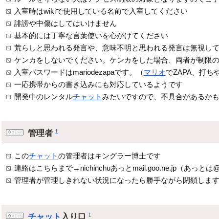
入室時はwikiで使用している名前で入室してください
誹謗や中傷はしてはいけません
基本的には丁寧な言葉使いを心がけてください
荒らしと思われる発言や、意味不明と思われる発言は無視し
ケンカをしないでください。ケンカをした場合、両者が制限
入室パスワードはmariodezapaです。（
マリオ
でZAPA、打ち
一応携帯からの書き込みにも対応しているようです
開発中のレンタル
チャット
みたいですので、不具合があるか
管理者
†
この
チャット
の管理者はキングラー博士です
連絡はこちらまで→nichinchuあっとmail.goo.ne.jp（
管理者が管理しきれない状況になったら勝手ながら閉鎖しま
チャット
入り口
†