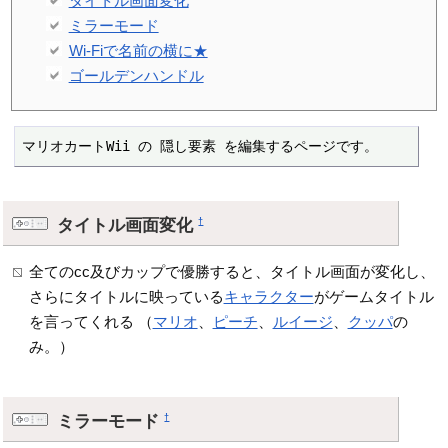
タイトル画面変化
ミラーモード
Wi-Fiで名前の横に★
ゴールデンハンドル
マリオカートWii の 隠し要素 を編集するページです。
タイトル画面変化
†
全てのcc及びカップで優勝すると、タイトル画面が変化し、
さらにタイトルに映っている
キャラクター
がゲームタイトル
を言ってくれる （
マリオ
、
ピーチ
、
ルイージ
、
クッパ
の
み。）
ミラーモード
†