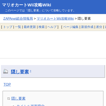
マリオカートWii攻略Wiki
このページでは「隠し要素」について攻略しています。
ZAPAnet総合情報局
>
マリオカートWii攻略Wiki
> 隠し要素
[
トップ
|
一覧
|
最終更新
|
検索
|
ヘルプ
] [
ページ編集
|
新規作成
|
差分
|
隠し要素
†
TOP
隠し要素