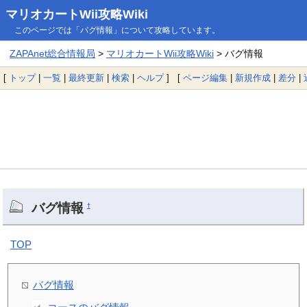
マリオカートWii攻略Wiki
このページでは「バグ情報」について攻略しています。
ZAPAnet総合情報局
>
マリオカートWii攻略Wiki
> バグ情報
[
トップ
|
一覧
|
最終更新
|
検索
|
ヘルプ
] [
ページ編集
|
新規作成
|
差分
|
バグ情報
†
TOP
バグ情報